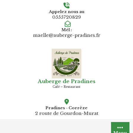
Skip
to
Appelez nous au
0555720829
content
Mél :
maelle@auberge-pradines.fr
Auberge de Pradines
Café – Restaurant
Pradines - Corrèze
2 route de Gourdon-Murat
Menu