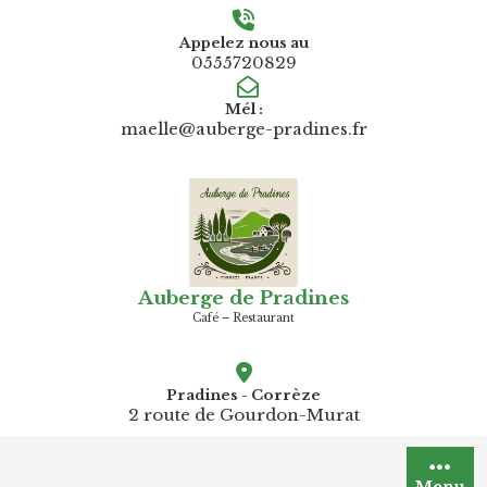
Skip
to
Appelez nous au
0555720829
content
Mél :
maelle@auberge-pradines.fr
Auberge de Pradines
Café – Restaurant
Pradines - Corrèze
2 route de Gourdon-Murat
Menu