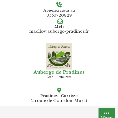
Skip
to
Appelez nous au
0555720829
content
Mél :
maelle@auberge-pradines.fr
Auberge de Pradines
Café – Restaurant
Pradines - Corrèze
2 route de Gourdon-Murat
Menu